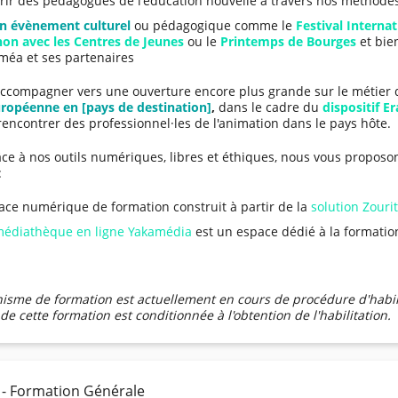
rir des pédagogues de l'éducation nouvelle à travers nos méthode
un évènement culturel
ou pédagogique comme le
Festival Interna
non avec les Centres de Jeunes
ou le
Printemps de Bourges
et bie
méa et ses partenaires
ccompagner vers une ouverture encore plus grande sur le métier 
uropéenne en [pays de destination]
,
dans le cadre du
dispositif 
encontrer des professionnel·les de l'animation dans le pays hôte.
âce à nos outils numériques, libres et éthiques, nous vous propo
:
ace numérique de formation construit à partir de la
solution Zourit
édiathèque en ligne Yakamédia
est un espace dédié à la formatio
isme de formation est actuellement en cours de procédure d'habili
de cette formation est conditionnée à l'obtention de l'habilitation.
 - Formation Générale