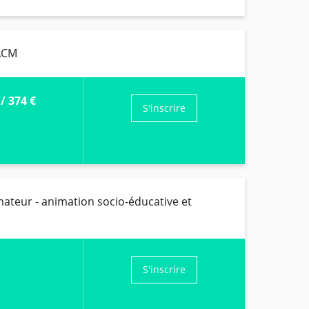
 ACM
/
374 €
S'inscrire
mateur - animation socio-éducative et
S'inscrire