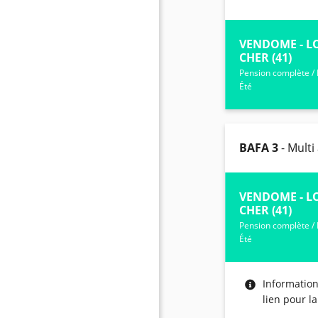
VENDOME - LO
CHER (41)
Pension complète
/
Été
BAFA 3
- Multi 
VENDOME - LO
CHER (41)
Pension complète
/
Été
Informatio
lien pour l