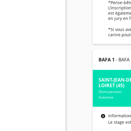
*Pense-bête
L’inscripti
est égaleme
en jury en 
*Si vous av
carine.pou
BAFA 1
- BAFA
SAINT-JEAN-D
LOIRET (45)
Demi-pension
Automne
Informatio
Le stage es