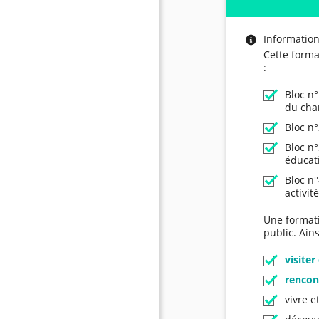
Informatio
Cette forma
:
Bloc n°
du cha
Bloc n°
Bloc n°
éducati
Bloc n°
activit
Une formati
public. Ains
visiter
rencon
vivre e