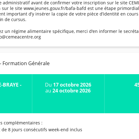
 administratif avant de confirmer votre inscription sur le site CEM
on sur le site www.jeunes.gouv.fr/bafa-bafd est une étape primordi
nt important d’y insérer la copie de votre pièce d’identité en cours
fin de cursus.
ez un régime alimentaire spécifique, merci d'en informer le secrétar
lo@cemeacentre.org
 - Formation Générale
E-BRAYE -
Du
17 octobre 2026
4
au
24 octobre 2026
ns complémentaires :
t de 8 jours consécutifs week-end inclus