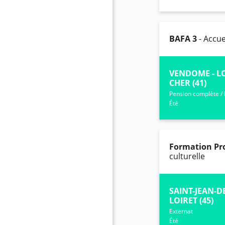
BAFA 3
- Accue
VENDOME - LO
CHER (41)
Pension complète
/
Été
Formation Pro
culturelle
SAINT-JEAN-D
LOIRET (45)
Externat
Été