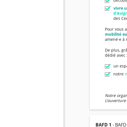
découv
vivre 
d'Avig
des Ce
Pour vous a
mobilité e
amené·e à r
De plus, gr
dédié avec 
un esp
notre
m
Notre organ
L'ouverture 
BAFD 1
- BAFD