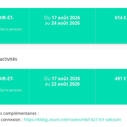
IR-ET-
Du
17 août 2026
614 €
au
24 août 2026
Demi-pension
activités
IR-ET-
Du
17 août 2026
491 €
au
22 août 2026
Demi-pension
ns complémentaires :
a connexion :
https://bbbg.zourit.net/rooms/mbf-6z7-lv1-sde/join