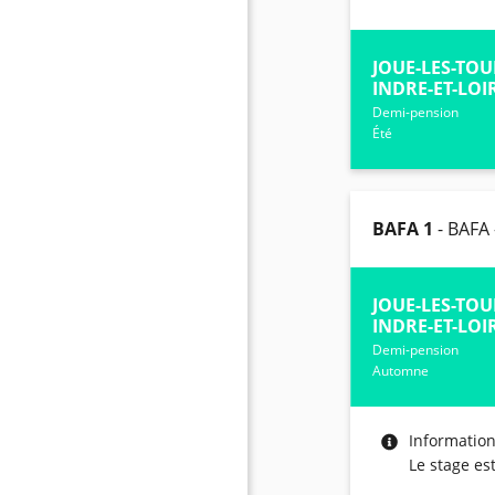
JOUE-LES-TOU
INDRE-ET-LOIR
Demi-pension
Été
BAFA 1
- BAFA
JOUE-LES-TOU
INDRE-ET-LOIR
Demi-pension
Automne
Informatio
Le stage es