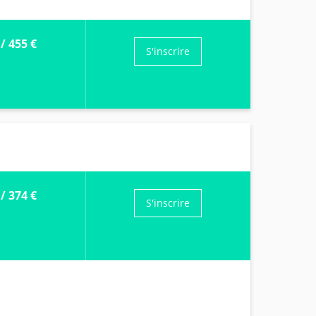
/
455 €
S'inscrire
/
374 €
S'inscrire