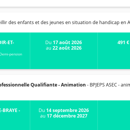
illir des enfants et des jeunes en situation de handicap en
IR-ET-
Du
17 août 2026
491 €
au
22 août 2026
Demi-pension
fessionnelle Qualifiante - Animation
- BPJEPS ASEC - ani
E-BRAYE -
Du
14 septembre 2026
au
17 décembre 2027