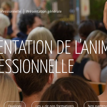
ofessionnelle
Présentation générale
ENTATION DE L'ANI
ESSIONNELLE
Qualiopi
Les + de nos formations
Nos partena