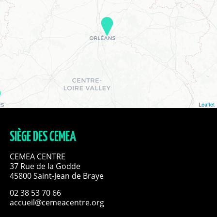
Leaflet
SIÈGE DES CEMEA
CEMEA CENTRE
37 Rue de la Godde
45800 Saint-Jean de Braye
02 38 53 70 66
accueil@cemeacentre.org