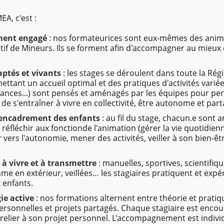
EA, c'est :
ment engagé
: nos formateurices sont eux-mêmes des anim
ctif de Mineurs. Ils se forment afin d'accompagner au mieux
aptés et vivants
: les stages se déroulent dans toute la Rég
ttant un accueil optimal et des pratiques d'activités variées.
cances...) sont pensés et aménagés par les équipes pour pe
de s'entraîner à vivre en collectivité, être autonome et part
l'encadrement des enfants
: au fil du stage, chacun.e sont
à réfléchir aux fonctionde l'animation (gérer la vie quotidie
ers l'autonomie, mener des activités, veiller à son bien-êtr
 à vivre et à transmettre
: manuelles, sportives, scientifique
me en extérieur, veillées… les stagiaires pratiquent et exp
 enfants.
ie active
: nos formations alternent entre théorie et pratique,
ersonnelles et projets partagés. Chaque stagiaire est enco
s relier à son projet personnel. L'accompagnement est individ