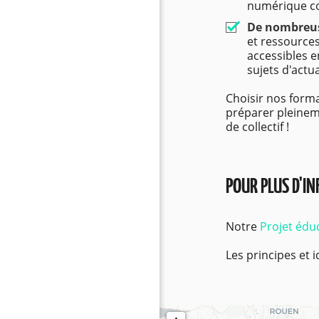
numérique com
De nombreus
et ressource
accessibles en
sujets d'actu
Choisir nos forma
préparer pleineme
de collectif !
POUR PLUS D'I
Notre
Projet éduc
Les principes et 