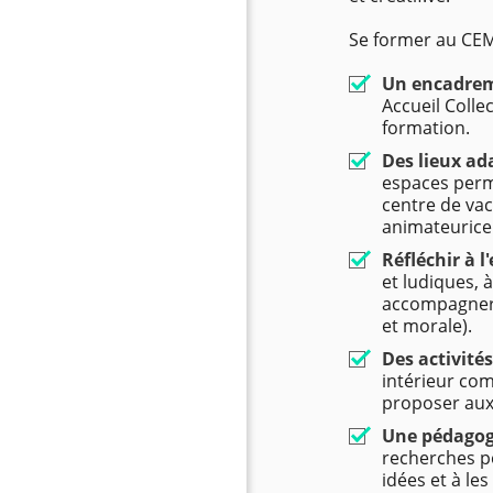
Se former au CEM
Un encadre
Accueil Colle
formation.
Des lieux ad
espaces perme
centre de va
animateurice 
Réfléchir à 
et ludiques, 
accompagner v
et morale).
Des activités
intérieur com
proposer aux
Une pédagog
recherches p
idées et à le