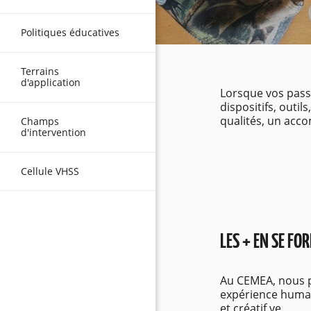
Politiques éducatives
Terrains
d'application
Lorsque vos pass
dispositifs, outi
qualités, un acc
Champs
d'intervention
Cellule VHSS
LES + EN SE F
Au CEMEA, nous p
expérience humain
et créatif.ve.